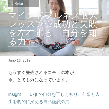
Return to site
マインドフルネス個人
レッスン☆成功と失敗
を左右する「自分を知
る力」 
June 16, 2019
もうすぐ発売されるコチラの本が
今、とても気になっています。
insight――いまの自分を正しく知り、仕事と人
生を劇的に変える自己認識の力