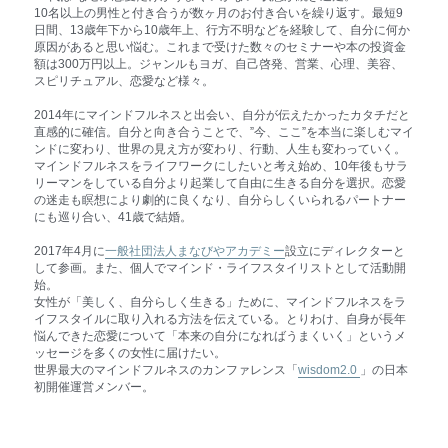
10名以上の男性と付き合うが数ヶ月のお付き合いを繰り返す。最短9
日間、13歳年下から10歳年上、行方不明などを経験して、自分に何か
原因があると思い悩む。これまで受けた数々のセミナーや本の投資金
額は300万円以上。ジャンルもヨガ、自己啓発、営業、心理、美容、
スピリチュアル、恋愛など様々。
2014年にマインドフルネスと出会い、自分が伝えたかったカタチだと
直感的に確信。自分と向き合うことで、”今、ここ”を本当に楽しむマイ
ンドに変わり、世界の見え方が変わり、行動、人生も変わっていく。
マインドフルネスをライフワークにしたいと考え始め、10年後もサラ
リーマンをしている自分より起業して自由に生きる自分を選択。恋愛
の迷走も瞑想により劇的に良くなり、自分らしくいられるパートナー
にも巡り合い、41歳で結婚。
2017年4月に
一般社団法人まなびやアカデミー
設立にディレクターと
して参画。また、個人でマインド・ライフスタイリストとして活動開
始。
女性が「美しく、自分らしく生きる」ために、マインドフルネスをラ
イフスタイルに取り入れる方法を伝えている。とりわけ、自身が長年
悩んできた恋愛について「本来の自分になればうまくいく」というメ
ッセージを多くの女性に届けたい。
世界最大のマインドフルネスのカンファレンス「
wisdom2.0 
」の日本
初開催運営メンバー。