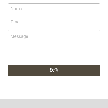
Name
Email
Message
送信