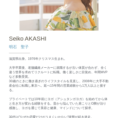
Seiko AKASHI
明石　聖子
滋賀県出身。1976年クリスマス生まれ。
大学卒業後、老舗繊維メーカーに就職するが古い体質が合わず、全く
違う世界を求めてリクルートに転職。働く楽しさに目覚め、年間MVP
など多数受賞。
30歳のときに働き過ぎのライフスタイルを見直し、2008年に大手不動
産会社に転職し東京へ。延べ15年間の営業経験から1万人以上と接す
る。
プライベートでは10年前にヨガ（アシュタンガヨガ）を始めてから体
と生き方が変わる経験をする。昔から悩んでいた肩こりとO脚が治り
感激し、ヨガを通じて美容と健康、マインドについて探求。
30代は"なぜか恋愛だけがうまくいかない"状態が続き迷走。