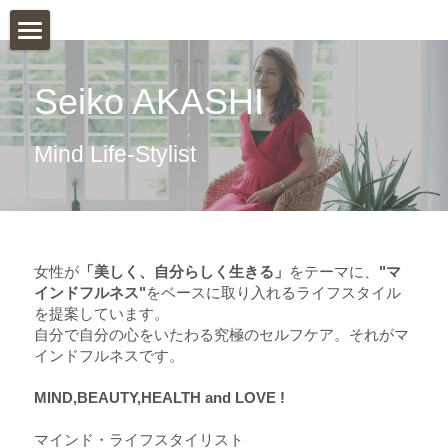
WELCOME
Seiko AKASHI
MINDFULNESS
Mind Life-Stylist
SERVICE
EVENT
BLOG
女性が
「美しく、自分らしく生きる」
をテーマに、
"マ
インドフルネス"
をベースに取り入れるライフスタイル
INSTAGRAM
を提案しています。
自分で自分の心をいたわる究極のセルフケア。それがマ
PROFILE
インドフルネスです。
PHOTOS
MIND,BEAUTY,HEALTH and LOVE !
マインド・ライフスタイリスト　
CONTACT